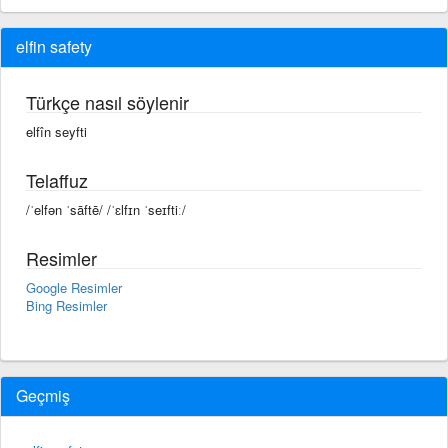
elfin safety
Türkçe nasıl söylenir
elfîn seyfti
Telaffuz
/ˈelfən ˈsāftē/ /ˈɛlfɪn ˈseɪftiː/
Resimler
Google Resimler
Bing Resimler
Geçmiş