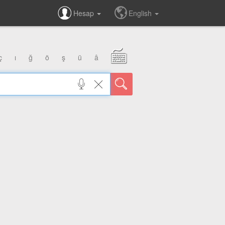
Hesap
English
ç
ı
ğ
ö
ş
ü
â