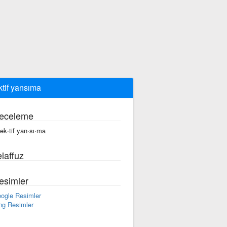
ktif yansıma
eceleme
fek·tif yan·sı·ma
laffuz
esimler
ogle Resimler
ng Resimler