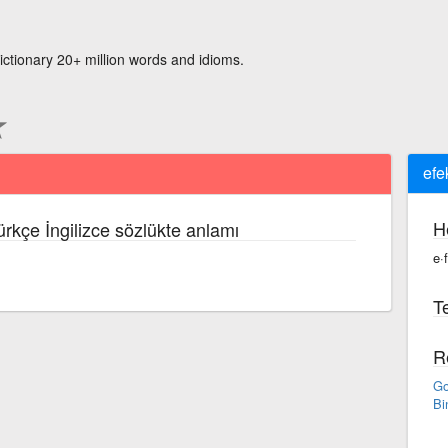
ictionary 20+ million words and idioms.
efe
H
ürkçe İngilizce sözlükte anlamı
e·
Te
R
Go
Bi