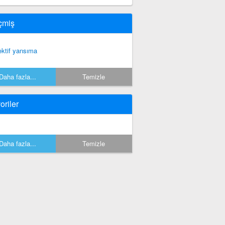
çmiş
ektif yansıma
Daha fazla...
Temizle
oriler
Daha fazla...
Temizle