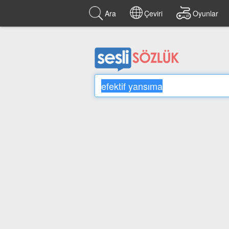
Ara
Çeviri
Oyunlar