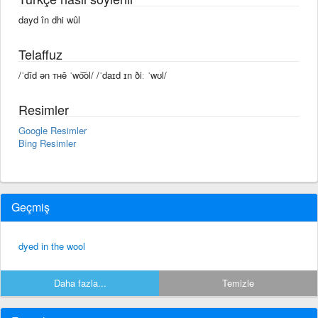
dayd în dhi wûl
Telaffuz
/ˈdīd ən ᴛʜē ˈwo͝ol/ /ˈdaɪd ɪn ðiː ˈwʊl/
Resimler
Google Resimler
Bing Resimler
Geçmiş
dyed in the wool
Daha fazla...
Temizle