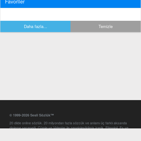
Favoriler
Daha fazla...
Temizle
© 1999-2026 Sesli Sözlük™
20 dilde online sözlük. 20 milyondan fazla sözcük ve anlamı üç farklı aksanda
dinleme seçeneği. Cümle ve Videolar ile zenginleştirilmiş içerik. Etimoloji, Eş ve
Zıt anlamlar, kelime okunuşları ve günün kelimesi. Yazım Türkçeleştirici ile hatalı
Türkçe metinleri düzeltme. iOS, Android ve Windows mobil platformlarda online