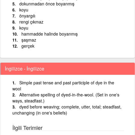
dokunmadan önce boyanmış
koyu
önyargılı
rengi çıkmaz
koyu
hammadde halinde boyanmış
şaşmaz
gerçek
İngilizce - İngilizce
Simple past tense and past participle of dye in the
wool
Alternative spelling of dyed-in-the-wool. (Set in one's
ways, steadfast.)
dyed before weaving; complete, utter, total; steadfast,
unchanging (in one's beliefs)
İlgili Terimler