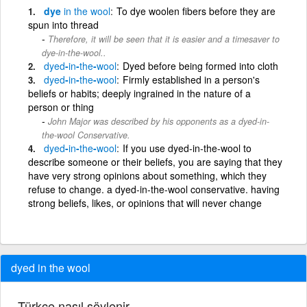
dye
in
the
wool
To dye woolen fibers before they are
spun into thread
Therefore, it will be seen that it is easier and a timesaver to
dye-in-the-wool..
dyed
-
in
-
the
-
wool
Dyed before being formed into cloth
dyed
-
in
-
the
-
wool
Firmly established in a person's
beliefs or habits; deeply ingrained in the nature of a
person or thing
John Major was described by his opponents as a dyed-in-
the-wool Conservative.
dyed
-
in
-
the
-
wool
If you use dyed-in-the-wool to
describe someone or their beliefs, you are saying that they
have very strong opinions about something, which they
refuse to change. a dyed-in-the-wool conservative. having
strong beliefs, likes, or opinions that will never change
dyed in the wool
Türkçe nasıl söylenir