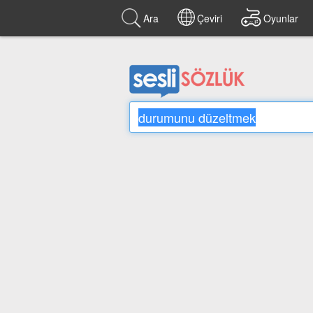
Ara
Çeviri
Oyunlar