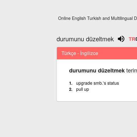
Online English Turkish and Multilingual D
durumunu düzeltmek
Türkçe - İngilizce
terim
durumunu düzeltmek
upgrade smb.'s status
pull up