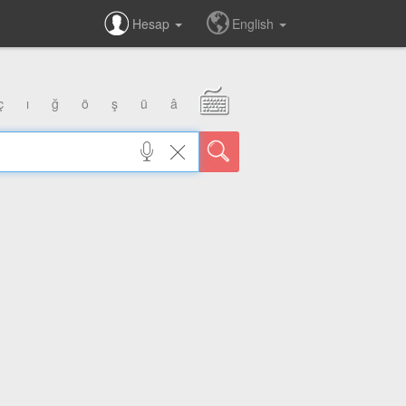
Hesap
English
ç
ı
ğ
ö
ş
ü
â