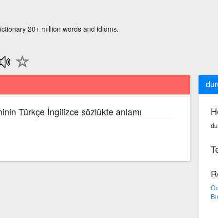
ictionary 20+ million words and idioms.
dur
H
inin Türkçe İngilizce sözlükte anlamı
du
Te
R
Go
Bi