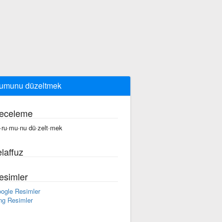
umunu düzeltmek
eceleme
·ru·mu·nu dü·zelt·mek
laffuz
esimler
ogle Resimler
ng Resimler