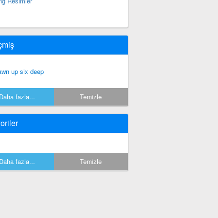
ng Resimler
çmiş
awn up six deep
Daha fazla...
Temizle
oriler
Daha fazla...
Temizle