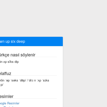
wn up six deep
ürkçe nasıl söylenir
ôn ʌp sîks dip
laffuz
drôn ˈəp ˈsəks ˈdēp/ /ˈdrɔːn ˈʌp ˈsɪks
ːp/
esimler
ogle Resimler