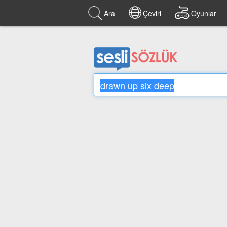
Ara
Çeviri
Oyunlar