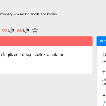
ictionary 20+ million words and idioms.
dra
T
n İngilizce Türkçe sözlükte anlamı
dr
Te
/ˈ
ˈdi
R
Go