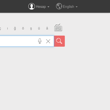
Hesap
English
ç
ı
ğ
ö
ş
ü
â