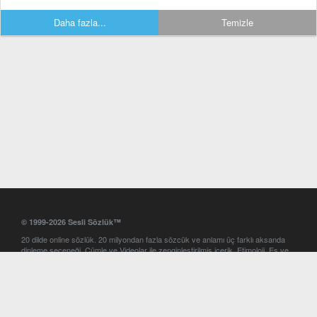
Daha fazla...
Temizle
© 1999-2026 Sesli Sözlük™
20 dilde online sözlük. 20 milyondan fazla sözcük ve anlamı üç farklı aksanda
dinleme seçeneği. Cümle ve Videolar ile zenginleştirilmiş içerik. Etimoloji, Eş ve
Zıt anlamlar, kelime okunuşları ve günün kelimesi. Yazım Türkçeleştirici ile hatalı
Türkçe metinleri düzeltme. iOS, Android ve Windows mobil platformlarda online
ve offline sözlük programları. Sesli Sözlük garantisinde Profesyonel çeviri
hizmetleri. İngilizce kelime haznenizi arttıracak kelime oyunları. Ayarlar
bölümünü kullarak çevirisini görmek istediğiniz sözlükleri seçme ve aynı
zamanda sözlüklerin gösterim sırasını ayarlama imkanı. Kelimelerin