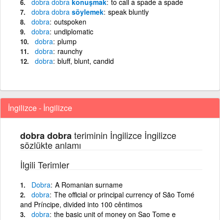
dobra
dobra
konuşmak
to call a spade a spade
dobra
dobra
söylemek
speak bluntly
dobra
outspoken
dobra
undiplomatic
dobra
plump
dobra
raunchy
dobra
bluff, blunt, candid
İngilizce - İngilizce
teriminin İngilizce İngilizce
dobra dobra
sözlükte anlamı
İlgili Terimler
Dobra
A Romanian surname
dobra
The official or principal currency of São Tomé
and Príncipe, divided into 100 cêntimos
dobra
the basic unit of money on Sao Tome e