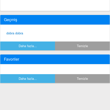
Geçmiş
dobra dobra
Daha fazla...
Temizle
Favoriler
Daha fazla...
Temizle