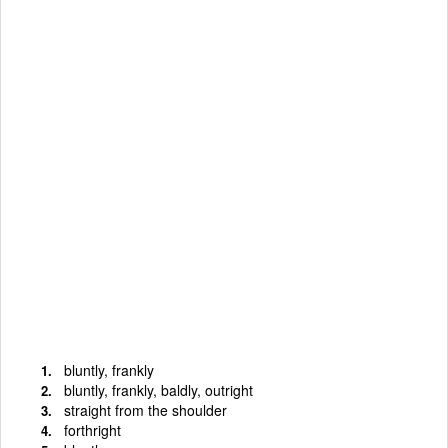
bluntly, frankly
bluntly, frankly, baldly, outright
straight from the shoulder
forthright