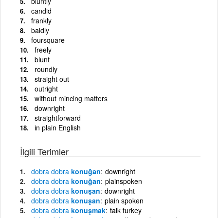
bluntly
candid
frankly
baldly
foursquare
freely
blunt
roundly
straight out
outright
without mincing matters
downright
straightforward
in plain English
İlgili Terimler
dobra
dobra
konuğan
downright
dobra
dobra
konuğan
plainspoken
dobra
dobra
konuşan
downright
dobra
dobra
konuşan
plain spoken
dobra
dobra
konuşmak
talk turkey