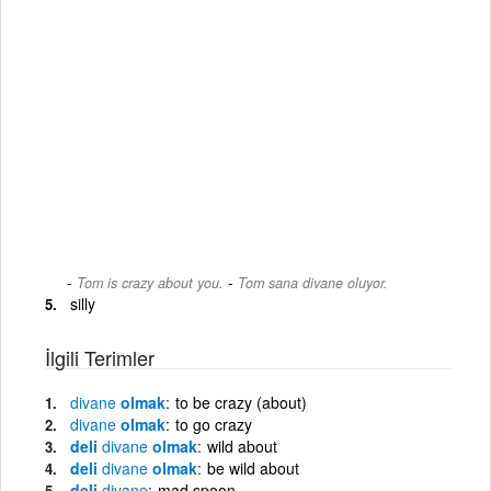
-
Tom is crazy about you.
Tom sana divane oluyor.
silly
İlgili Terimler
divane
olmak
to be crazy (about)
divane
olmak
to go crazy
deli
divane
olmak
wild about
deli
divane
olmak
be wild about
deli
divane
mad spoon