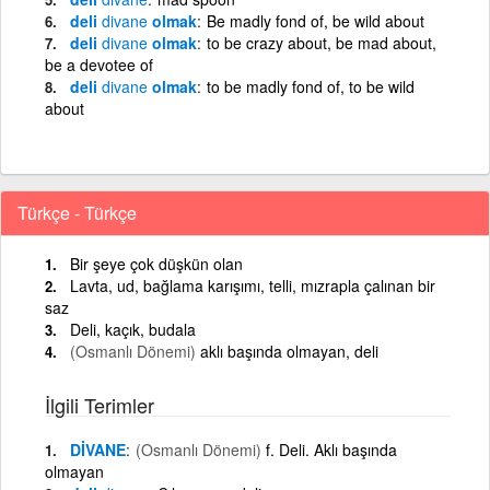
deli
divane
olmak
Be madly fond of, be wild about
deli
divane
olmak
to be crazy about, be mad about,
be a devotee of
deli
divane
olmak
to be madly fond of, to be wild
about
Türkçe - Türkçe
Bir şeye çok düşkün olan
Lavta, ud, bağlama karışımı, telli, mızrapla çalınan bir
saz
Deli, kaçık, budala
(Osmanlı Dönemi)
aklı başında olmayan, deli
İlgili Terimler
DİVANE
(Osmanlı Dönemi)
f. Deli. Aklı başında
olmayan