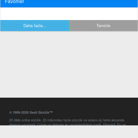
Favoriler
Daha fazla...
Temizle
© 1999-2026 Sesli Sözlük™
20 dilde online sözlük. 20 milyondan fazla sözcük ve anlamı üç farklı aksanda
dinleme seçeneği. Cümle ve Videolar ile zenginleştirilmiş içerik. Etimoloji, Eş ve
Zıt anlamlar, kelime okunuşları ve günün kelimesi. Yazım Türkçeleştirici ile hatalı
Türkçe metinleri düzeltme. iOS, Android ve Windows mobil platformlarda online