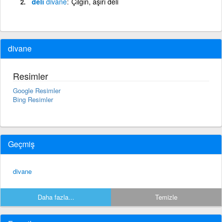
deli
divane
Çılgın, aşırı deli
divane
Resimler
Google Resimler
Bing Resimler
Geçmiş
divane
Daha fazla...
Temizle