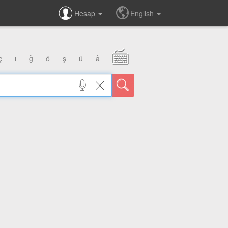
Hesap
English
ç
ı
ğ
ö
ş
ü
â