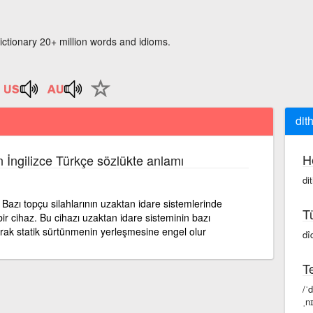
ictionary 20+ million words and idioms.
dit
H
n İngilizce Türkçe sözlükte anlamı
di
zı topçu silahlarının uzaktan idare sistemlerinde
T
ir cihaz. Bu cihazı uzaktan idare sisteminin bazı
arak statik sürtünmenin yerleşmesine engel olur
dî
Te
/ˈ
ˌn