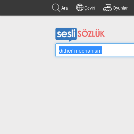
Ara
Çeviri
Oyunlar