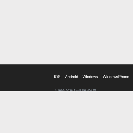
iOS
Android
Windows
WindowsPhone
© 1999-2026 Sesli Sözlük™
20 dilde online sözlük. 20 milyondan fazla sözcük ve anl
kelimesi. Yazım Türkçeleştirici ile hatalı Türkçe metinl
İngilizce kelime haznenizi arttıracak kelime oyunları. 
seslendirilişini otomatik dinlemek için ayarlardan isteğin