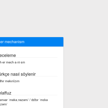
her mechanism
eceleme
th·er mech·a·ni·sm
ürkçe nasıl söylenir
dhır mekınîzım
laffuz
dəᴛʜər ˈmekəˌnəzəm/ /ˈdɪðɜr ˈmɛkə
ɪzəm/