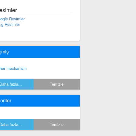
esimler
ogle Resimler
ng Resimler
çmiş
ther mechanism
Daha fazla...
Temizle
oriler
Daha fazla...
Temizle