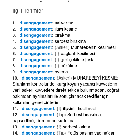
İlgili Terimler
disengagement
salıverme
disengagement
ilgiyi kesme
disengagement
bırakma
disengagement
serbest bırakma
disengagement
(Askeri)
Muharebenin kesilmesi
disengagement
{i}
bağlantı kesilmesi
disengagement
{i}
geri çekilme [ask.]
disengagement
{i}
çözülme
disengagement
ayırma
disengagement
(Askeri)
MUHAREBEYİ KESME:
Silahların kontrolünde, karşı koyan yabancı kuvvetlerin
yerli askeri kuvvetlere direkt etkide bulunmadan, coğrafi
bakımdan ayrılmaları ile sonuçlanacak teklifler için
kullanılan genel bir terim
disengagement
{i}
ilişkinin kesilmesi
disengagement
(Tıp)
Serbest bırakılma,
hapsedilmiş durumdan kurtulma
disengagement
{i}
serbest kalma
disengagement
(Tıp)
Fetüs başının vagina'dan