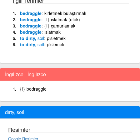
İlgili Terimler
bedraggle
kirletmek bulaştırmak
bedraggle
{f}
ıslatmak (etek)
bedraggle
{f}
çamurlamak
bedraggle
ıslatmak
to dirty,
soil
pisletmek
to dirty,
soil
pislemek
İngilizce - İngilizce
{f}
bedraggle
dirty, soil
Resimler
Google Resimler