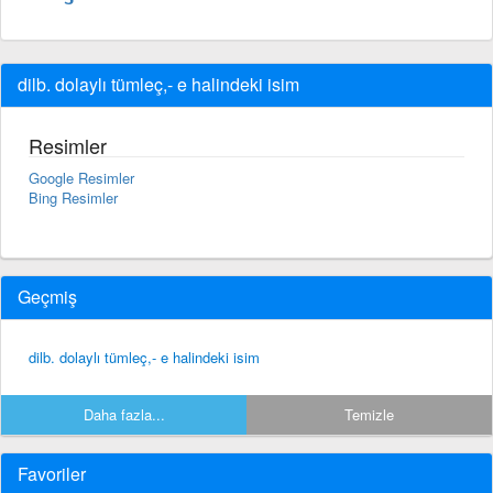
dilb. dolaylı tümleç,- e halindeki isim
Resimler
Google Resimler
Bing Resimler
Geçmiş
dilb. dolaylı tümleç,- e halindeki isim
Daha fazla...
Temizle
Favoriler