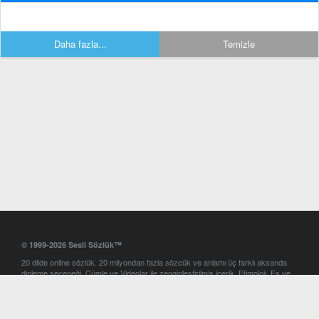
Daha fazla...
Temizle
© 1999-2026 Sesli Sözlük™
20 dilde online sözlük. 20 milyondan fazla sözcük ve anlamı üç farklı aksanda
dinleme seçeneği. Cümle ve Videolar ile zenginleştirilmiş içerik. Etimoloji, Eş ve
Zıt anlamlar, kelime okunuşları ve günün kelimesi. Yazım Türkçeleştirici ile hatalı
Türkçe metinleri düzeltme. iOS, Android ve Windows mobil platformlarda online
ve offline sözlük programları. Sesli Sözlük garantisinde Profesyonel çeviri
hizmetleri. İngilizce kelime haznenizi arttıracak kelime oyunları. Ayarlar