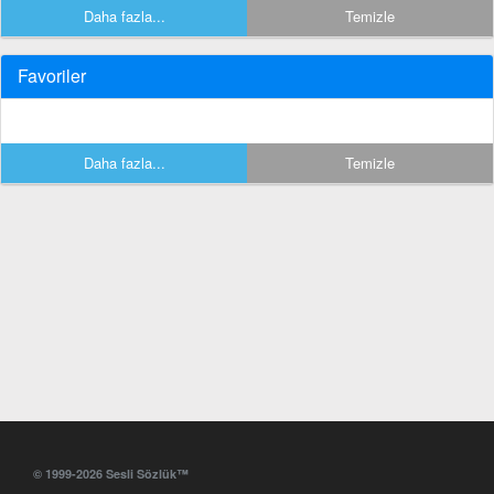
Daha fazla...
Temizle
Favoriler
Daha fazla...
Temizle
© 1999-2026 Sesli Sözlük™