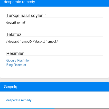
desperate remedy
Türkçe nasıl söylenir
desprît remıdi
Telaffuz
/ˈdesprət ˈremədē/ /ˈdɛsprɪt ˈrɛmədiː/
Resimler
Google Resimler
Bing Resimler
Geçmiş
desperate remedy