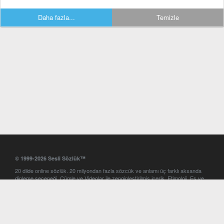
Daha fazla...
Temizle
© 1999-2026 Sesli Sözlük™
20 dilde online sözlük. 20 milyondan fazla sözcük ve anlamı üç farklı aksanda
dinleme seçeneği. Cümle ve Videolar ile zenginleştirilmiş içerik. Etimoloji, Eş ve
Zıt anlamlar, kelime okunuşları ve günün kelimesi. Yazım Türkçeleştirici ile hatalı
Türkçe metinleri düzeltme. iOS, Android ve Windows mobil platformlarda online
ve offline sözlük programları. Sesli Sözlük garantisinde Profesyonel çeviri
hizmetleri. İngilizce kelime haznenizi arttıracak kelime oyunları. Ayarlar
bölümünü kullarak çevirisini görmek istediğiniz sözlükleri seçme ve aynı
zamanda sözlüklerin gösterim sırasını ayarlama imkanı. Kelimelerin