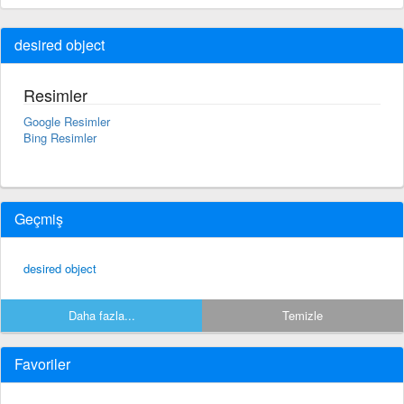
desired object
Resimler
Google Resimler
Bing Resimler
Geçmiş
desired object
Daha fazla...
Temizle
Favoriler