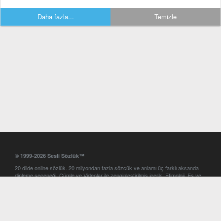
Daha fazla...
Temizle
© 1999-2026 Sesli Sözlük™
20 dilde online sözlük. 20 milyondan fazla sözcük ve anlamı üç farklı aksanda
dinleme seçeneği. Cümle ve Videolar ile zenginleştirilmiş içerik. Etimoloji, Eş ve
Zıt anlamlar, kelime okunuşları ve günün kelimesi. Yazım Türkçeleştirici ile hatalı
Türkçe metinleri düzeltme. iOS, Android ve Windows mobil platformlarda online
ve offline sözlük programları. Sesli Sözlük garantisinde Profesyonel çeviri
hizmetleri. İngilizce kelime haznenizi arttıracak kelime oyunları. Ayarlar
bölümünü kullarak çevirisini görmek istediğiniz sözlükleri seçme ve aynı
zamanda sözlüklerin gösterim sırasını ayarlama imkanı. Kelimelerin