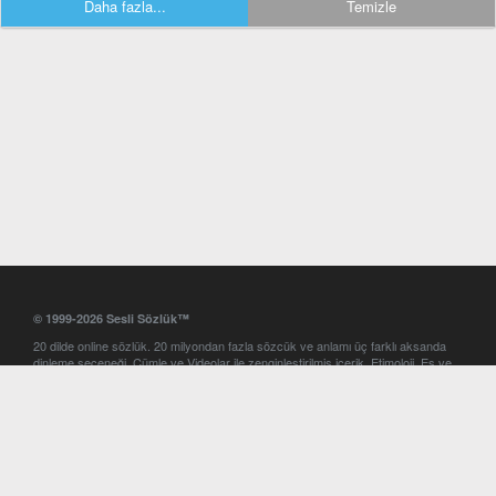
Daha fazla...
Temizle
© 1999-2026 Sesli Sözlük™
20 dilde online sözlük. 20 milyondan fazla sözcük ve anlamı üç farklı aksanda
dinleme seçeneği. Cümle ve Videolar ile zenginleştirilmiş içerik. Etimoloji, Eş ve
Zıt anlamlar, kelime okunuşları ve günün kelimesi. Yazım Türkçeleştirici ile hatalı
Türkçe metinleri düzeltme. iOS, Android ve Windows mobil platformlarda online
ve offline sözlük programları. Sesli Sözlük garantisinde Profesyonel çeviri
hizmetleri. İngilizce kelime haznenizi arttıracak kelime oyunları. Ayarlar
bölümünü kullarak çevirisini görmek istediğiniz sözlükleri seçme ve aynı
zamanda sözlüklerin gösterim sırasını ayarlama imkanı. Kelimelerin
seslendirilişini otomatik dinlemek için ayarlardan isteğiniz aksanı seçebilirsiniz.