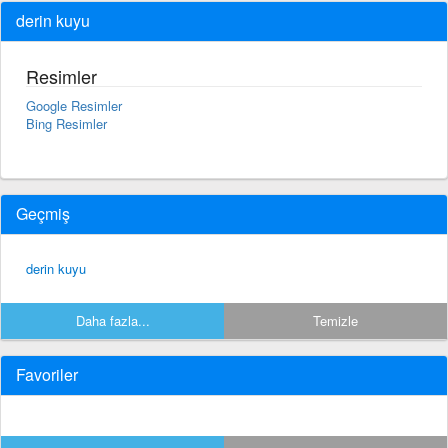
derin kuyu
Resimler
Google Resimler
Bing Resimler
Geçmiş
derin kuyu
Daha fazla...
Temizle
Favoriler