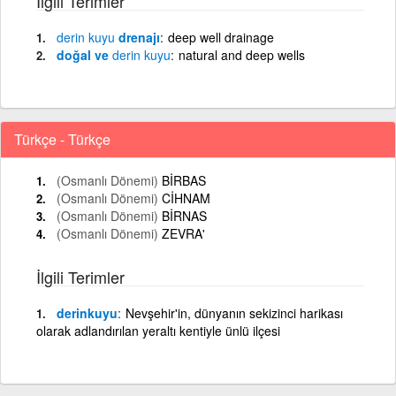
İlgili Terimler
derin
kuyu
drenajı
deep well drainage
doğal ve
derin
kuyu
natural and deep wells
Türkçe - Türkçe
(Osmanlı Dönemi)
BİRBAS
(Osmanlı Dönemi)
CİHNAM
(Osmanlı Dönemi)
BİRNAS
(Osmanlı Dönemi)
ZEVRA'
İlgili Terimler
derinkuyu
Nevşehir'in, dünyanın sekizinci harikası
olarak adlandırılan yeraltı kentiyle ünlü ilçesi