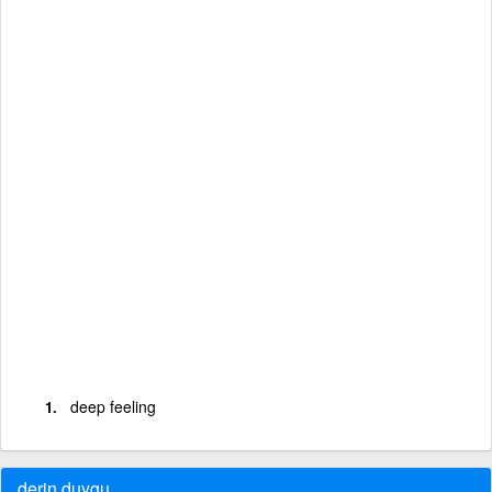
deep feeling
derin duygu