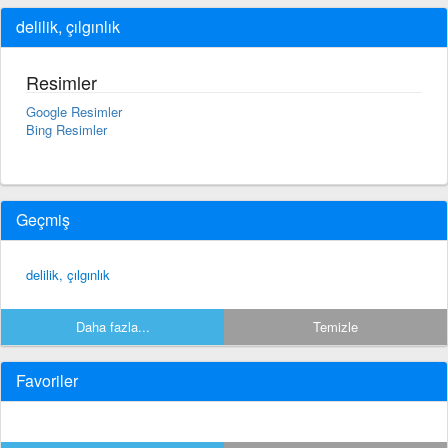
delilik, çılgınlık
Resimler
Google Resimler
Bing Resimler
Geçmiş
delilik, çılgınlık
Daha fazla...
Temizle
Favoriler