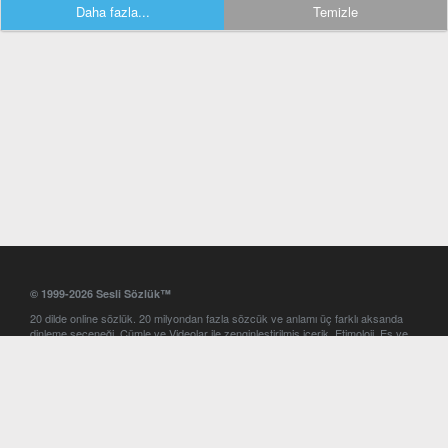
Daha fazla...
Temizle
© 1999-2026 Sesli Sözlük™
20 dilde online sözlük. 20 milyondan fazla sözcük ve anlamı üç farklı aksanda
dinleme seçeneği. Cümle ve Videolar ile zenginleştirilmiş içerik. Etimoloji, Eş ve
Zıt anlamlar, kelime okunuşları ve günün kelimesi. Yazım Türkçeleştirici ile hatalı
Türkçe metinleri düzeltme. iOS, Android ve Windows mobil platformlarda online
ve offline sözlük programları. Sesli Sözlük garantisinde Profesyonel çeviri
hizmetleri. İngilizce kelime haznenizi arttıracak kelime oyunları. Ayarlar
bölümünü kullarak çevirisini görmek istediğiniz sözlükleri seçme ve aynı
zamanda sözlüklerin gösterim sırasını ayarlama imkanı. Kelimelerin
seslendirilişini otomatik dinlemek için ayarlardan isteğiniz aksanı seçebilirsiniz.