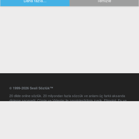
Daha fazla...
Temizle
© 1999-2026 Sesli Sözlük™
20 dilde online sözlük. 20 milyondan fazla sözcük ve anlamı üç farklı aksanda
dinleme seçeneği. Cümle ve Videolar ile zenginleştirilmiş içerik. Etimoloji, Eş ve
Zıt anlamlar, kelime okunuşları ve günün kelimesi. Yazım Türkçeleştirici ile hatalı
Türkçe metinleri düzeltme. iOS, Android ve Windows mobil platformlarda online
ve offline sözlük programları. Sesli Sözlük garantisinde Profesyonel çeviri
hizmetleri. İngilizce kelime haznenizi arttıracak kelime oyunları. Ayarlar
bölümünü kullarak çevirisini görmek istediğiniz sözlükleri seçme ve aynı
zamanda sözlüklerin gösterim sırasını ayarlama imkanı. Kelimelerin
seslendirilişini otomatik dinlemek için ayarlardan isteğiniz aksanı seçebilirsiniz.