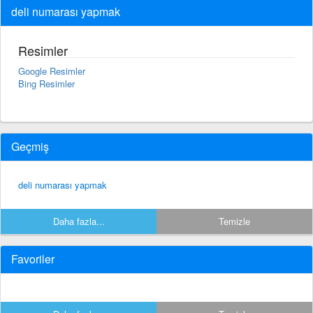
deli numarası yapmak
Resimler
Google Resimler
Bing Resimler
Geçmiş
deli numarası yapmak
Daha fazla...
Temizle
Favoriler