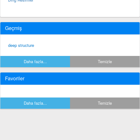
Geçmiş
deep structure
Daha fazla...
Temizle
Favoriler
Daha fazla...
Temizle