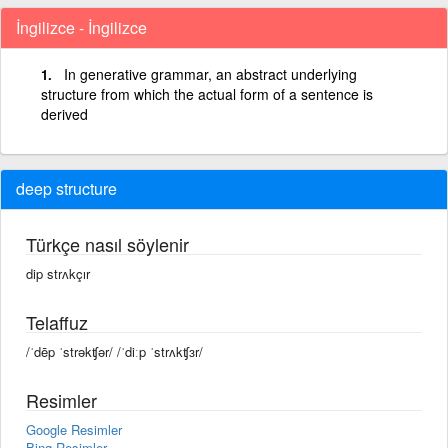
İngilizce - İngilizce
In generative grammar, an abstract underlying
structure from which the actual form of a sentence is
derived
deep structure
Türkçe nasıl söylenir
dip strʌkçır
Telaffuz
/ˈdēp ˈstrəkʧər/ /ˈdiːp ˈstrʌkʧɜr/
Resimler
Google Resimler
Bing Resimler