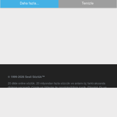
Daha fazla...
Temizle
© 1999-2026 Sesli Sözlük™
20 dilde online sözlük. 20 milyondan fazla sözcük ve anlamı üç farklı aksanda
dinleme seçeneği. Cümle ve Videolar ile zenginleştirilmiş içerik. Etimoloji, Eş ve
Zıt anlamlar, kelime okunuşları ve günün kelimesi. Yazım Türkçeleştirici ile hatalı
Türkçe metinleri düzeltme. iOS, Android ve Windows mobil platformlarda online
ve offline sözlük programları. Sesli Sözlük garantisinde Profesyonel çeviri
hizmetleri. İngilizce kelime haznenizi arttıracak kelime oyunları. Ayarlar
bölümünü kullarak çevirisini görmek istediğiniz sözlükleri seçme ve aynı
zamanda sözlüklerin gösterim sırasını ayarlama imkanı. Kelimelerin
seslendirilişini otomatik dinlemek için ayarlardan isteğiniz aksanı seçebilirsiniz.