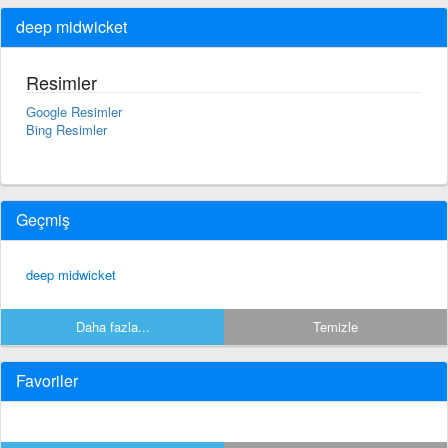
deep midwicket
Resimler
Google Resimler
Bing Resimler
Geçmiş
deep midwicket
Daha fazla...
Temizle
Favoriler