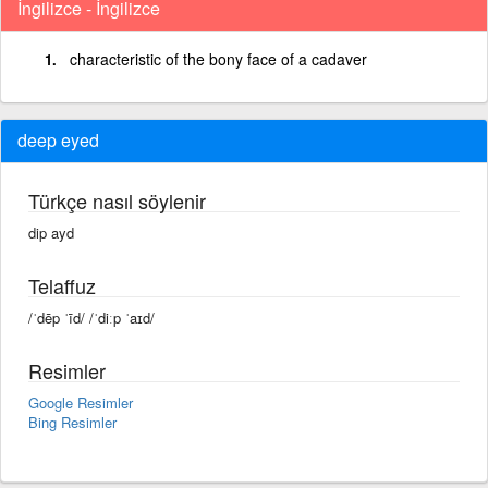
İngilizce - İngilizce
characteristic of the bony face of a cadaver
deep eyed
Türkçe nasıl söylenir
dip ayd
Telaffuz
/ˈdēp ˈīd/ /ˈdiːp ˈaɪd/
Resimler
Google Resimler
Bing Resimler