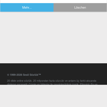
Mehr...
Löschen
© 1999-2026 Sesli Sözlük™
20 dilde online sözlük. 20 milyondan fazla sözcük ve anlamı üç farklı aksanda
dinleme seçeneği. Cümle ve Videolar ile zenginleştirilmiş içerik. Etimoloji, Eş ve
Zıt anlamlar, kelime okunuşları ve günün kelimesi. Yazım Türkçeleştirici ile hatalı
Türkçe metinleri düzeltme. iOS, Android ve Windows mobil platformlarda online
ve offline sözlük programları. Sesli Sözlük garantisinde Profesyonel çeviri
hizmetleri. İngilizce kelime haznenizi arttıracak kelime oyunları. Ayarlar
bölümünü kullarak çevirisini görmek istediğiniz sözlükleri seçme ve aynı
zamanda sözlüklerin gösterim sırasını ayarlama imkanı. Kelimelerin