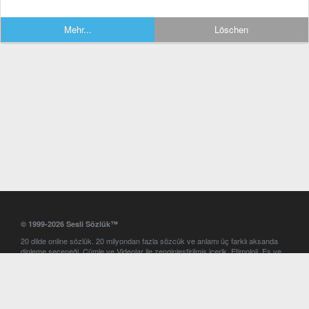
Mehr...
Löschen
© 1999-2026 Sesli Sözlük™
20 dilde online sözlük. 20 milyondan fazla sözcük ve anlamı üç farklı aksanda
dinleme seçeneği. Cümle ve Videolar ile zenginleştirilmiş içerik. Etimoloji, Eş ve
Zıt anlamlar, kelime okunuşları ve günün kelimesi. Yazım Türkçeleştirici ile hatalı
Türkçe metinleri düzeltme. iOS, Android ve Windows mobil platformlarda online
ve offline sözlük programları. Sesli Sözlük garantisinde Profesyonel çeviri
hizmetleri. İngilizce kelime haznenizi arttıracak kelime oyunları. Ayarlar
bölümünü kullarak çevirisini görmek istediğiniz sözlükleri seçme ve aynı