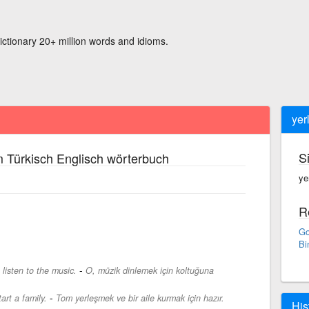
ictionary 20+ million words and idioms.
yer
S
 Türkisch Englisch wörterbuch
ye
R
Go
Bi
-
listen to the music.
O, müzik dinlemek için koltuğuna
-
art a family.
Tom yerleşmek ve bir aile kurmak için hazır.
His