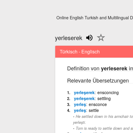
Online English Turkish and Multilingual D
yerleserek
Türkisch - Englisch
Definition von
im
yerleserek
Relevante Übersetzungen
yerleşerek
ensconcing
yerleşerek
settling
yerleş
ensconce
yerleş
settle
He settled down in his armchair to 
yerleşti.
Tom is ready to settle down and st