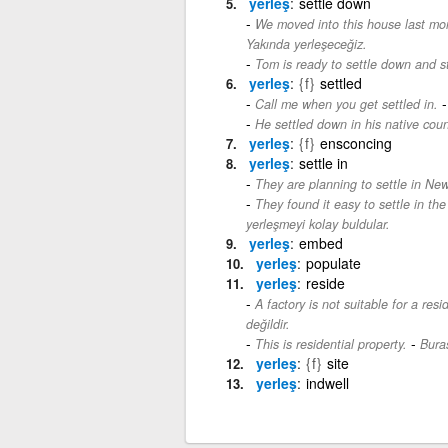
yerleş
settle down
We moved into this house last mon
Yakında yerleşeceğiz.
Tom is ready to settle down and st
yerleş
{f}
settled
Call me when you get settled in.
He settled down in his native coun
yerleş
{f}
ensconcing
yerleş
settle in
They are planning to settle in Ne
They found it easy to settle in the
yerleşmeyi kolay buldular.
yerleş
embed
yerleş
populate
yerleş
reside
A factory is not suitable for a resid
değildir.
-
This is residential property.
Buras
yerleş
{f}
site
yerleş
indwell