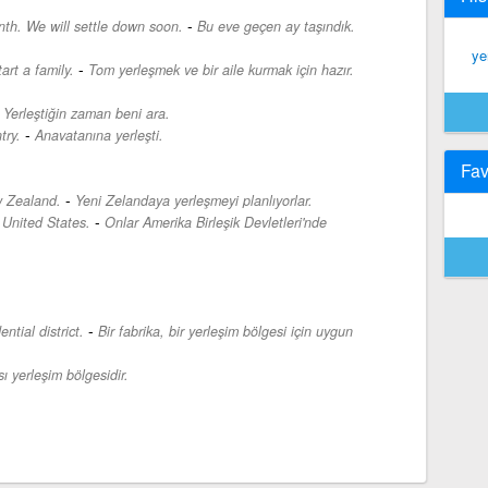
-
th. We will settle down soon.
Bu eve geçen ay taşındık.
ye
-
art a family.
Tom yerleşmek ve bir aile kurmak için hazır.
-
Yerleştiğin zaman beni ara.
-
try.
Anavatanına yerleşti.
Fav
-
w Zealand.
Yeni Zelandaya yerleşmeyi planlıyorlar.
-
 United States.
Onlar Amerika Birleşik Devletleri'nde
-
ential district.
Bir fabrika, bir yerleşim bölgesi için uygun
ı yerleşim bölgesidir.