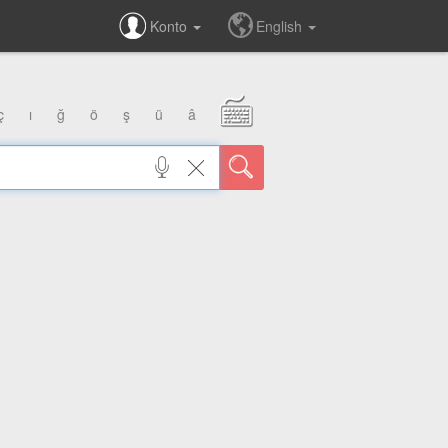
Konto
English
ç
ı
ğ
ö
ş
ü
â