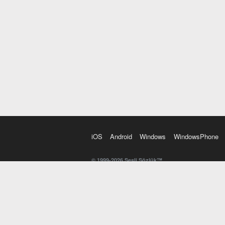
iOS
Android
Windows
WindowsPhone
© 1999-2026 Sesli Sözlük™
20 dilde online sözlük. 20 milyondan fazla sözcük ve anl
kelimesi. Yazım Türkçeleştirici ile hatalı Türkçe metinl
İngilizce kelime haznenizi arttıracak kelime oyunları. 
seslendirilişini otomatik dinlemek için ayarlardan isteğin