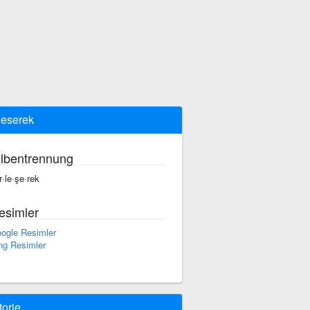
leserek
ilbentrennung
r·le·şe·rek
esimler
ogle Resimler
ng Resimler
torie