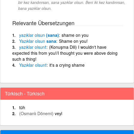
bir kez kandırırsan, sana yazıklar olsun. Beni iki kez kandırırsan,
bana yazıklar olsun.
Relevante Übersetzungen
yazıklar
olsun
(sana)
shame on you
Yazıklar
olsun
sana
Shame on you!
yazıklar
olsun
!
(Konuşma Dili) I wouldn't have
expected this from you!/I thought you were above doing
such a thing!
Yazıklar
olsun
!
it's a crying shame
Türkisch - Türkisch
tüh
(Osmanlı Dönemi)
veyl