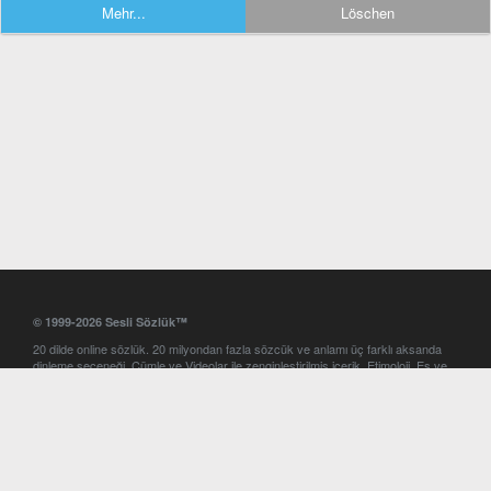
Mehr...
Löschen
© 1999-2026 Sesli Sözlük™
20 dilde online sözlük. 20 milyondan fazla sözcük ve anlamı üç farklı aksanda
dinleme seçeneği. Cümle ve Videolar ile zenginleştirilmiş içerik. Etimoloji, Eş ve
Zıt anlamlar, kelime okunuşları ve günün kelimesi. Yazım Türkçeleştirici ile hatalı
Türkçe metinleri düzeltme. iOS, Android ve Windows mobil platformlarda online
ve offline sözlük programları. Sesli Sözlük garantisinde Profesyonel çeviri
hizmetleri. İngilizce kelime haznenizi arttıracak kelime oyunları. Ayarlar
bölümünü kullarak çevirisini görmek istediğiniz sözlükleri seçme ve aynı
zamanda sözlüklerin gösterim sırasını ayarlama imkanı. Kelimelerin
seslendirilişini otomatik dinlemek için ayarlardan isteğiniz aksanı seçebilirsiniz.