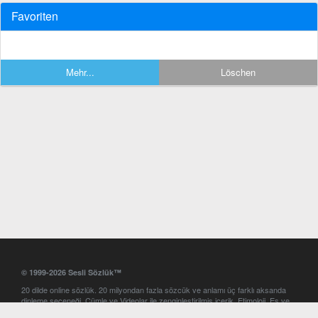
Favoriten
Mehr...
Löschen
© 1999-2026 Sesli Sözlük™
20 dilde online sözlük. 20 milyondan fazla sözcük ve anlamı üç farklı aksanda
dinleme seçeneği. Cümle ve Videolar ile zenginleştirilmiş içerik. Etimoloji, Eş ve
Zıt anlamlar, kelime okunuşları ve günün kelimesi. Yazım Türkçeleştirici ile hatalı