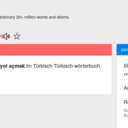
ictionary 20+ million words and idioms.
yan
S
im Türkisch Türkisch wörterbuch
 yol açmak
ya
A
R
Go
Bi