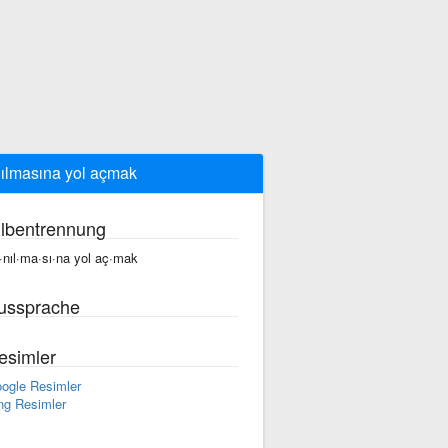
ılmasına yol açmak
ilbentrennung
·nıl·ma·sı·na yol aç·mak
ussprache
esimler
ogle Resimler
ng Resimler