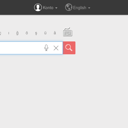
Konto
English
ç
ı
ğ
ö
ş
ü
â