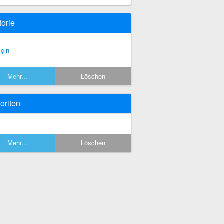
torie
lçın
Mehr...
Löschen
oriten
Mehr...
Löschen