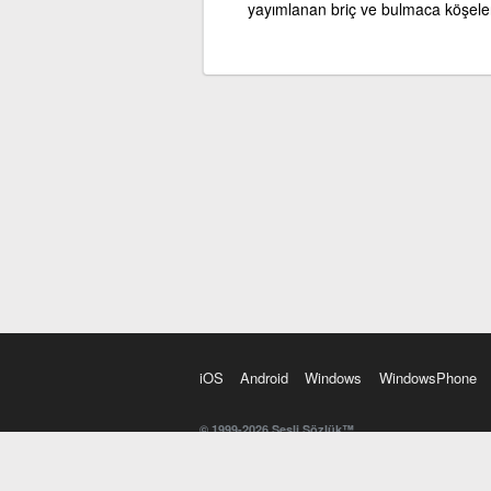
yayımlanan briç ve bulmaca köşeleri
iOS
Android
Windows
WindowsPhone
© 1999-2026 Sesli Sözlük™
20 dilde online sözlük. 20 milyondan fazla sözcük ve anl
kelimesi. Yazım Türkçeleştirici ile hatalı Türkçe metinl
İngilizce kelime haznenizi arttıracak kelime oyunları. 