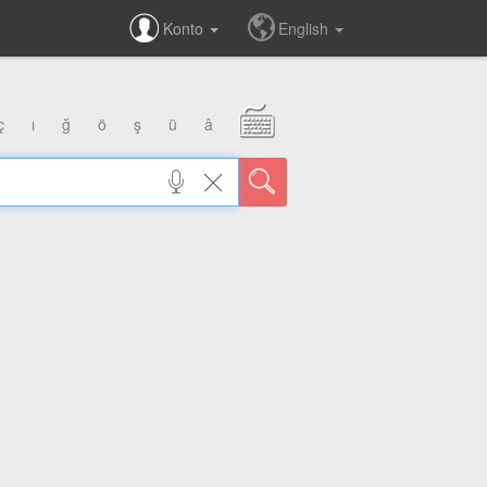
Konto
English
ç
ı
ğ
ö
ş
ü
â