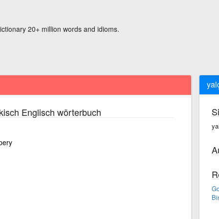
ictionary 20+ million words and idioms.
yal
S
kisch Englisch wörterbuch
ya
pery
A
R
Go
Bi