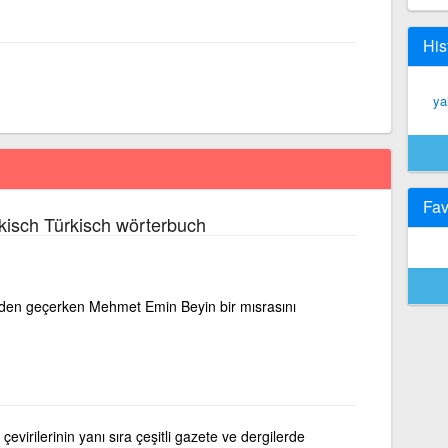
His
ya
Fav
kisch Türkisch wörterbuch
ziden geçerken Mehmet Emin Beyin bir mısrasını
virilerinin yanı sıra çeşitli gazete ve dergilerde