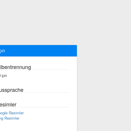
çın
ilbentrennung
l·çın
ussprache
esimler
ogle Resimler
ng Resimler