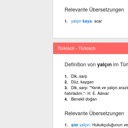
Relevante Übersetzungen
yalçın
kaya
scar
Türkisch - Türkisch
Definition von
im Tür
yalçın
Dik, sarp
Düz, kaygan
Dik, sarp: "Yanık ve yalçın ara
hatırladım."- H. E. Adıvar
Benekli doğan
Relevante Übersetzungen
şiar
yalçın
Hukukçuluğunun ve çe