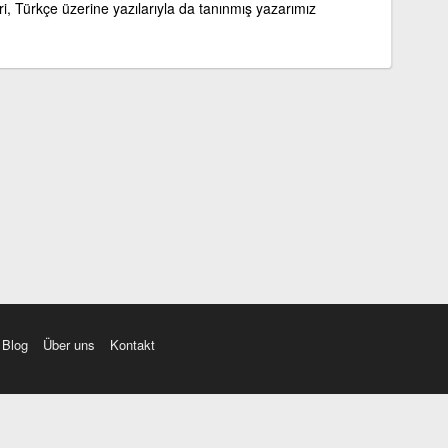
, Türkçe üzerine yazılarıyla da tanınmış yazarımız
Blog
Über uns
Kontakt
amı üç farklı aksanda dinleme seçeneği. Cümle ve Videolar ile zenginleştirilmiş içerik. Etimolo
eri düzeltme. iOS, Android ve Windows mobil platformlarda online ve offline sözlük programları. 
Ayarlar bölümünü kullarak çevirisini görmek istediğiniz sözlükleri seçme ve aynı zamanda sözlük