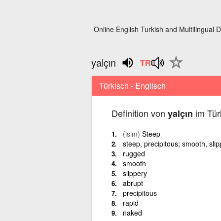
Online English Turkish and Multilingual D
yalçın
Türkisch - Englisch
Definition von
im Tür
yalçın
(isim)
Steep
steep, precipitous; smooth, slip
rugged
smooth
slippery
abrupt
precipitous
rapid
naked