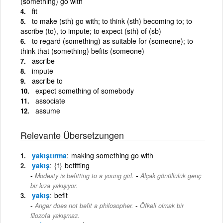
(something) go with
fit
to make (sth) go with; to think (sth) becoming to; to
ascribe (to), to impute; to expect (sth) of (sb)
to regard (something) as suitable for (someone); to
think that (something) befits (someone)
ascribe
impute
ascribe to
expect something of somebody
associate
assume
Relevante Übersetzungen
yakıştırma
making something go with
yakış
{f}
befitting
-
Modesty is befitting to a young girl.
Alçak gönüllülük genç
bir kıza yakışıyor.
yakış
befit
-
Anger does not befit a philosopher.
Öfkeli olmak bir
filozofa yakışmaz.