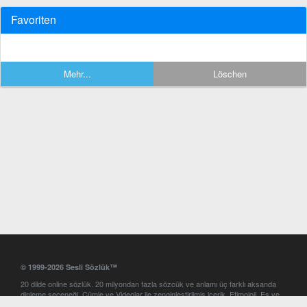
Favoriten
Mehr...
Löschen
© 1999-2026 Sesli Sözlük™
20 dilde online sözlük. 20 milyondan fazla sözcük ve anlamı üç farklı aksanda
dinleme seçeneği. Cümle ve Videolar ile zenginleştirilmiş içerik. Etimoloji, Eş ve
Zıt anlamlar, kelime okunuşları ve günün kelimesi. Yazım Türkçeleştirici ile hatalı