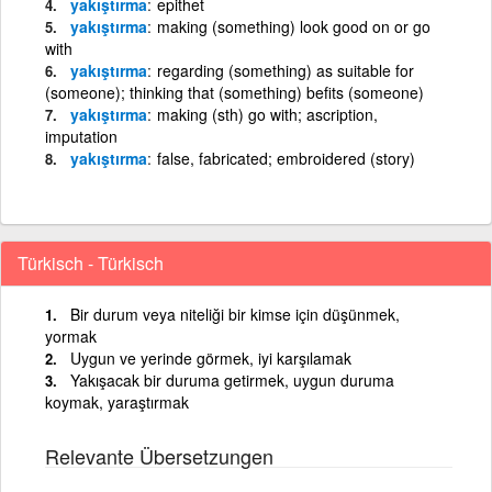
yakıştırma
epithet
yakıştırma
making (something) look good on or go
with
yakıştırma
regarding (something) as suitable for
(someone); thinking that (something) befits (someone)
yakıştırma
making (sth) go with; ascription,
imputation
yakıştırma
false, fabricated; embroidered (story)
Türkisch - Türkisch
Bir durum veya niteliği bir kimse için düşünmek,
yormak
Uygun ve yerinde görmek, iyi karşılamak
Yakışacak bir duruma getirmek, uygun duruma
koymak, yaraştırmak
Relevante Übersetzungen