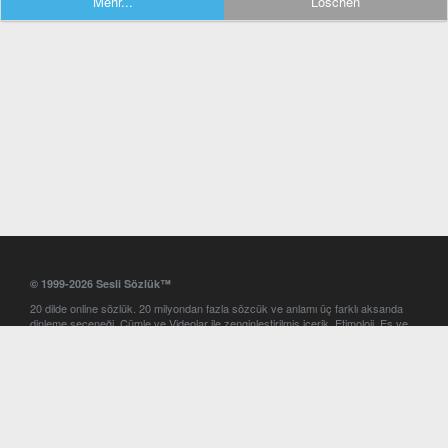
Mehr...
Löschen
© 1999-2026 Sesli Sözlük™
20 dilde online sözlük. 20 milyondan fazla sözcük ve anlamı üç farklı aksanda
dinleme seçeneği. Cümle ve Videolar ile zenginleştirilmiş içerik. Etimoloji, Eş ve
Zıt anlamlar, kelime okunuşları ve günün kelimesi. Yazım Türkçeleştirici ile hatalı
Türkçe metinleri düzeltme. iOS, Android ve Windows mobil platformlarda online
ve offline sözlük programları. Sesli Sözlük garantisinde Profesyonel çeviri
hizmetleri. İngilizce kelime haznenizi arttıracak kelime oyunları. Ayarlar
bölümünü kullarak çevirisini görmek istediğiniz sözlükleri seçme ve aynı
zamanda sözlüklerin gösterim sırasını ayarlama imkanı. Kelimelerin
seslendirilişini otomatik dinlemek için ayarlardan isteğiniz aksanı seçebilirsiniz.