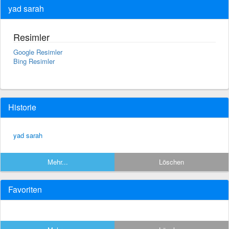
yad sarah
Resimler
Google Resimler
Bing Resimler
Historie
yad sarah
Mehr...
Löschen
Favoriten