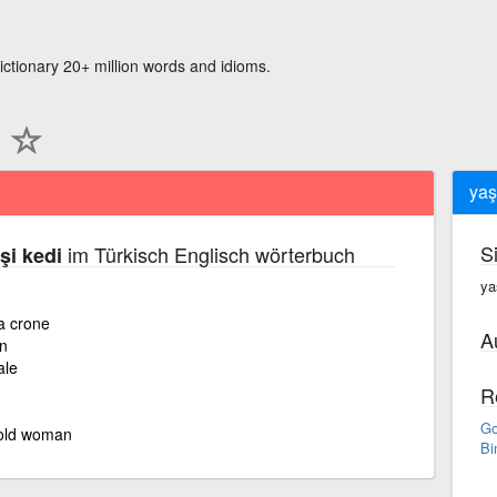
ictionary 20+ million words and idioms.
yaş
S
im Türkisch Englisch wörterbuch
şi kedi
ya
a crone
A
an
ale
R
Go
e old woman
Bi