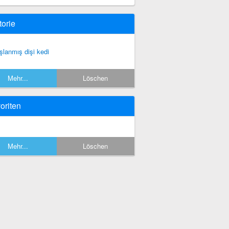
torie
şlanmış dişi kedi
Mehr...
Löschen
oriten
Mehr...
Löschen