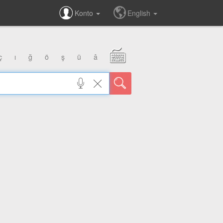
Konto
English
ç
ı
ğ
ö
ş
ü
â