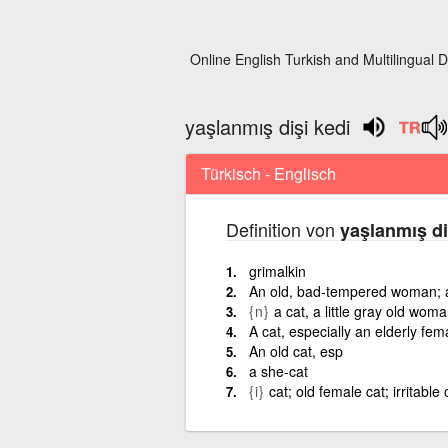
Online English Turkish and Multilingual D
yaşlanmış dişi kedi
Türkisch - Englisch
Definition von
yaşlanmış di
grimalkin
An old, bad-tempered woman; 
{n}
a cat, a little gray old wom
A cat, especially an elderly fem
An old cat, esp
a she-cat
{i}
cat; old female cat; irritabl