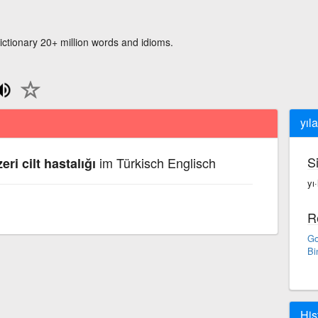
ictionary 20+ million words and idioms.
yıl
S
im Türkisch Englisch
eri cilt hastalığı
yı·
R
Go
Bi
His