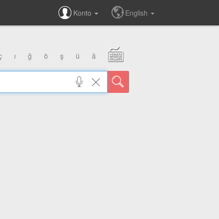
Konto
English
ç
ı
ğ
ö
ş
ü
â