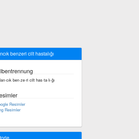
ancık benzeri cilt hastalığı
ilbentrennung
lan·cık ben·ze·ri cilt has·ta·lı·ğı
esimler
ogle Resimler
ng Resimler
torie