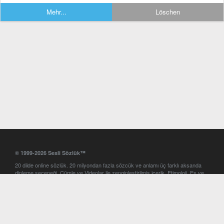
Mehr...
Löschen
© 1999-2026 Sesli Sözlük™
20 dilde online sözlük. 20 milyondan fazla sözcük ve anlamı üç farklı aksanda
dinleme seçeneği. Cümle ve Videolar ile zenginleştirilmiş içerik. Etimoloji, Eş ve
Zıt anlamlar, kelime okunuşları ve günün kelimesi. Yazım Türkçeleştirici ile hatalı
Türkçe metinleri düzeltme. iOS, Android ve Windows mobil platformlarda online
ve offline sözlük programları. Sesli Sözlük garantisinde Profesyonel çeviri
hizmetleri. İngilizce kelime haznenizi arttıracak kelime oyunları. Ayarlar
bölümünü kullarak çevirisini görmek istediğiniz sözlükleri seçme ve aynı
zamanda sözlüklerin gösterim sırasını ayarlama imkanı. Kelimelerin