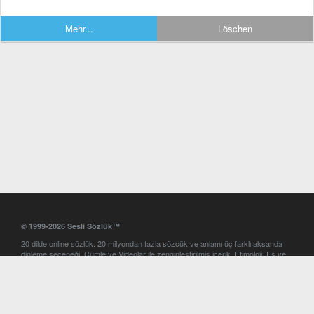
Mehr...
Löschen
© 1999-2026 Sesli Sözlük™
20 dilde online sözlük. 20 milyondan fazla sözcük ve anlamı üç farklı aksanda
dinleme seçeneği. Cümle ve Videolar ile zenginleştirilmiş içerik. Etimoloji, Eş ve
Zıt anlamlar, kelime okunuşları ve günün kelimesi. Yazım Türkçeleştirici ile hatalı
Türkçe metinleri düzeltme. iOS, Android ve Windows mobil platformlarda online
ve offline sözlük programları. Sesli Sözlük garantisinde Profesyonel çeviri
hizmetleri. İngilizce kelime haznenizi arttıracak kelime oyunları. Ayarlar
bölümünü kullarak çevirisini görmek istediğiniz sözlükleri seçme ve aynı