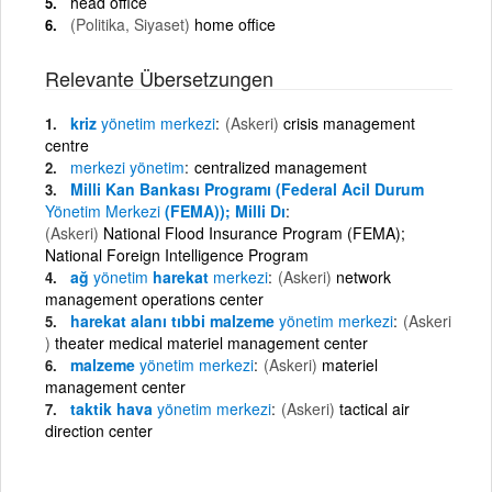
head office
(Politika, Siyaset)
home office
Relevante Übersetzungen
kriz
yönetim
merkezi
(Askeri)
crisis management
centre
merkezi
yönetim
centralized management
Milli Kan Bankası Programı (Federal Acil Durum
Yönetim
Merkezi
(FEMA)); Milli Dı
(Askeri)
National Flood Insurance Program (FEMA);
National Foreign Intelligence Program
ağ
yönetim
harekat
merkezi
(Askeri)
network
management operations center
harekat alanı tıbbi malzeme
yönetim
merkezi
(Askeri
)
theater medical materiel management center
malzeme
yönetim
merkezi
(Askeri)
materiel
management center
taktik hava
yönetim
merkezi
(Askeri)
tactical air
direction center