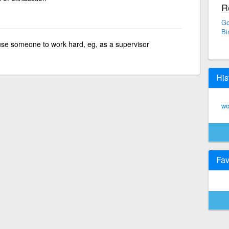
R
Go
Bi
se someone to work hard, eg, as a supervisor
His
wo
Fav