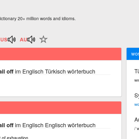
ictionary 20+ million words and idioms.
wor
T
im Englisch Türkisch wörterbuch
il off
wı
S
wo
A
im Englisch Englisch wörterbuch
il off
/ˈ
t of exhaustion