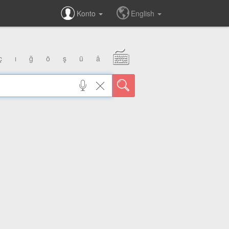
Konto
English
ç
ı
ğ
ö
ş
ü
â