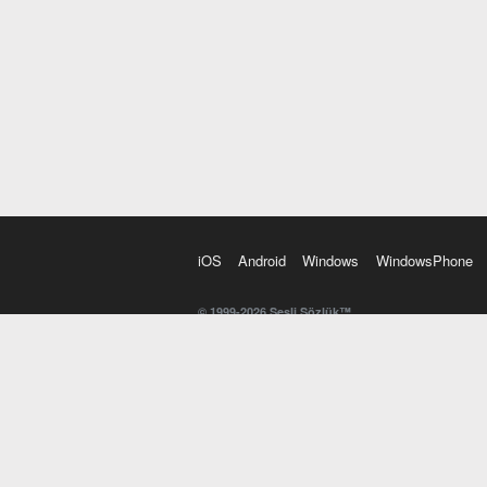
iOS
Android
Windows
WindowsPhone
© 1999-2026 Sesli Sözlük™
20 dilde online sözlük. 20 milyondan fazla sözcük ve anl
kelimesi. Yazım Türkçeleştirici ile hatalı Türkçe metinl
İngilizce kelime haznenizi arttıracak kelime oyunları. 
seslendirilişini otomatik dinlemek için ayarlardan isteğin