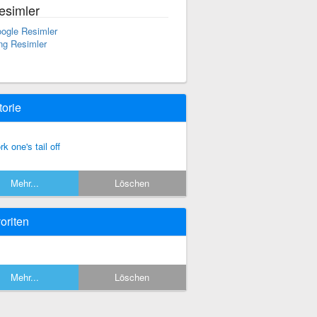
esimler
ogle Resimler
ng Resimler
torie
rk one's tail off
Mehr...
Löschen
oriten
Mehr...
Löschen