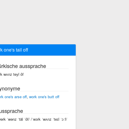
k one's tail off
ürkische aussprache
rk wʌnz teyl ôf
ynonyme
rk one's arse off
,
work one's butt off
ussprache
wərk ˈwənz ˈtāl ˈôf/ /ˈwɜrk ˈwʌnz ˈteɪl ˈɔːf/