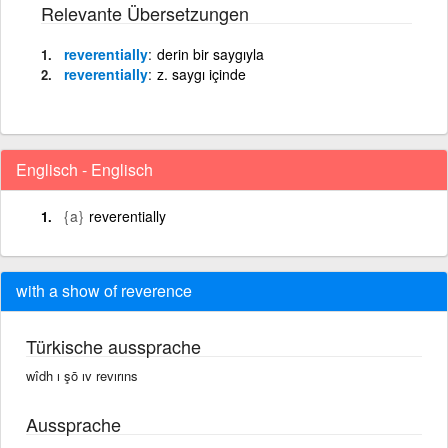
Relevante Übersetzungen
reverentially
derin bir saygıyla
reverentially
z. saygı içinde
Englisch - Englisch
{a}
reverentially
with a show of reverence
Türkische aussprache
wîdh ı şō ıv revırıns
Aussprache