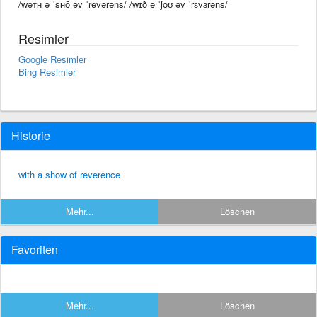
/wəᴛʜ ə ˈsʜō əv ˈrevərəns/ /wɪð ə ˈʃoʊ əv ˈrɛvɜrəns/
Resimler
Google Resimler
Bing Resimler
Historie
with a show of reverence
Mehr...
Löschen
Favoriten
Mehr...
Löschen