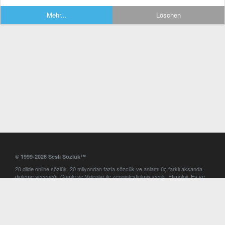
Mehr...
Löschen
© 1999-2026 Sesli Sözlük™
20 dilde online sözlük. 20 milyondan fazla sözcük ve anlamı üç farklı aksanda
dinleme seçeneği. Cümle ve Videolar ile zenginleştirilmiş içerik. Etimoloji, Eş ve
Zıt anlamlar, kelime okunuşları ve günün kelimesi. Yazım Türkçeleştirici ile hatalı
Türkçe metinleri düzeltme. iOS, Android ve Windows mobil platformlarda online
ve offline sözlük programları. Sesli Sözlük garantisinde Profesyonel çeviri
hizmetleri. İngilizce kelime haznenizi arttıracak kelime oyunları. Ayarlar
bölümünü kullarak çevirisini görmek istediğiniz sözlükleri seçme ve aynı
zamanda sözlüklerin gösterim sırasını ayarlama imkanı. Kelimelerin