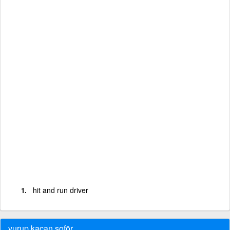
hit and run driver
vurup kaçan şoför