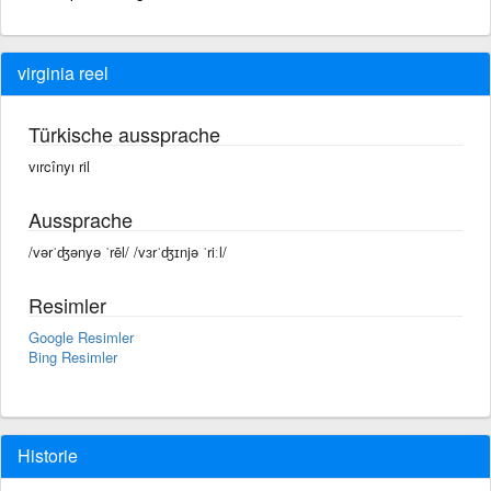
virginia reel
Türkische aussprache
vırcînyı ril
Aussprache
/vərˈʤənyə ˈrēl/ /vɜrˈʤɪnjə ˈriːl/
Resimler
Google Resimler
Bing Resimler
Historie