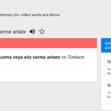
ictionary 20+ million words and idioms.
erme anlatır
uya
anla
im Türkisch
utma veya söz verme anlatır
S
u·
an·
R
Go
Bi