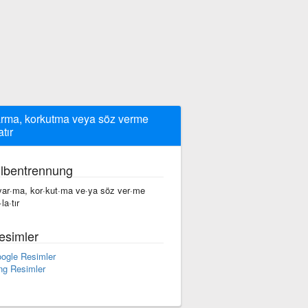
rma, korkutma veya söz verme
tır
ilbentrennung
yar·ma, kor·kut·ma ve·ya söz ver·me
la·tır
esimler
ogle Resimler
ng Resimler