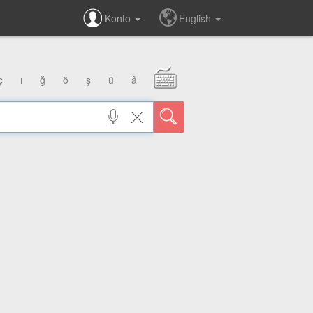
Konto
English
ç
ı
ğ
ö
ş
ü
â