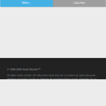
Mehr...
Löschen
© 1999-2026 Sesli Sözlük™
20 dilde online sözlük. 20 milyondan fazla sözcük ve anlamı üç farklı aksanda
dinleme seçeneği. Cümle ve Videolar ile zenginleştirilmiş içerik. Etimoloji, Eş ve
Zıt anlamlar, kelime okunuşları ve günün kelimesi. Yazım Türkçeleştirici ile hatalı
Türkçe metinleri düzeltme. iOS, Android ve Windows mobil platformlarda online
ve offline sözlük programları. Sesli Sözlük garantisinde Profesyonel çeviri
hizmetleri. İngilizce kelime haznenizi arttıracak kelime oyunları. Ayarlar
bölümünü kullarak çevirisini görmek istediğiniz sözlükleri seçme ve aynı
zamanda sözlüklerin gösterim sırasını ayarlama imkanı. Kelimelerin
seslendirilişini otomatik dinlemek için ayarlardan isteğiniz aksanı seçebilirsiniz.