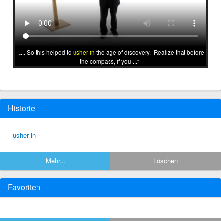
... So this helped to
usher in
the age of discovery. Realize that before
the compass, if you ...
Historie
usher in
Mehr...
Löschen
Favoriten