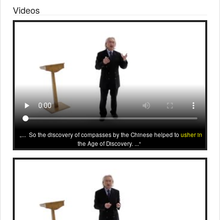
Videos
... So the discovery of compasses by the Chinese helped to
usher in
the Age of Discovery. ...