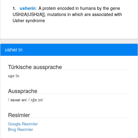
usherin
A protein encoded in humans by the gene
USH2A|USH2A]], mutations in which are associated with
Usher syndrome
usher in
Türkische aussprache
ʌşır în
Aussprache
/ˈəsʜər ən/ /ˈʌʃɜr ɪn/
Resimler
Google Resimler
Bing Resimler