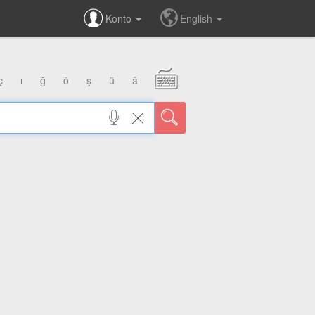
Konto
English
ç
ı
ğ
ö
ş
ü
â