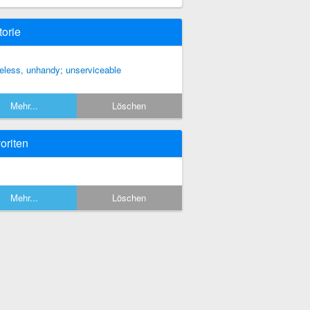
torie
eless, unhandy; unserviceable
Mehr...
Löschen
oriten
Mehr...
Löschen