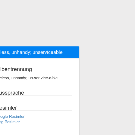
less, unhandy; unserviceable
ilbentrennung
eless, unhandy; un·ser·vice·a·ble
ussprache
esimler
ogle Resimler
ng Resimler