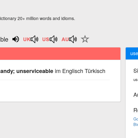
ictionary 20+ million words and idioms.
ble
use
S
im Englisch Türkisch
handy; unserviceable
us
A
R
Go
Bi