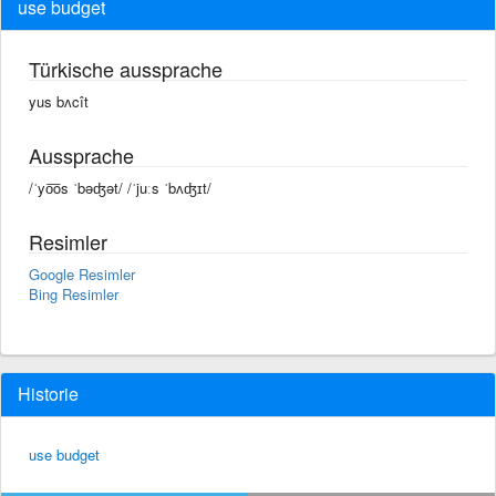
use budget
Türkische aussprache
yus bʌcît
Aussprache
/ˈyo͞os ˈbəʤət/ /ˈjuːs ˈbʌʤɪt/
Resimler
Google Resimler
Bing Resimler
Historie
use budget