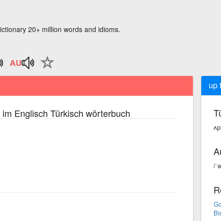
ictionary 20+ million words and idioms.
up t
T
im Englisch Türkisch wörterbuch
ʌp 
A
/ˈə
R
Go
Bi