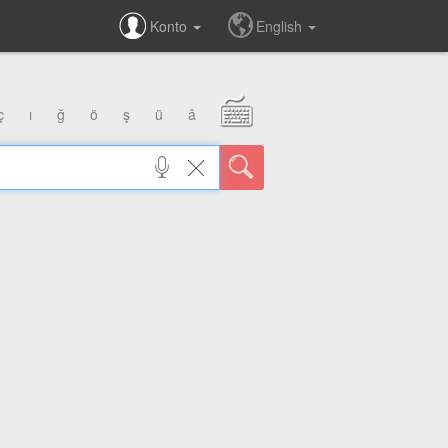
Konto
English
ç
ı
ğ
ö
ş
ü
â