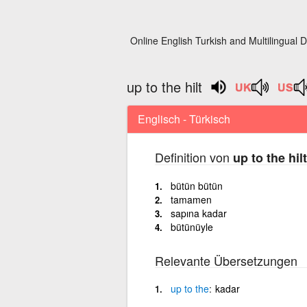
Online English Turkish and Multilingual D
up to the hilt
Englisch - Türkisch
Definition von
up to the hilt
bütün bütün
tamamen
sapına kadar
bütünüyle
Relevante Übersetzungen
up
to
the
kadar