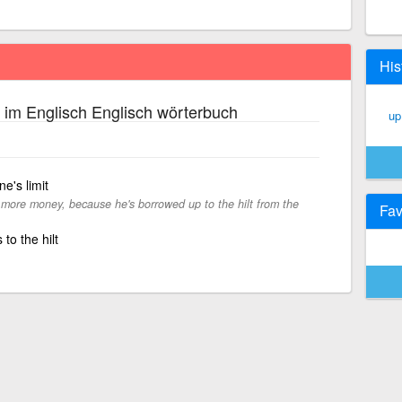
His
im Englisch Englisch wörterbuch
up 
ne's limit
 more money, because he's borrowed up to the hilt from the
Fav
s to the hilt