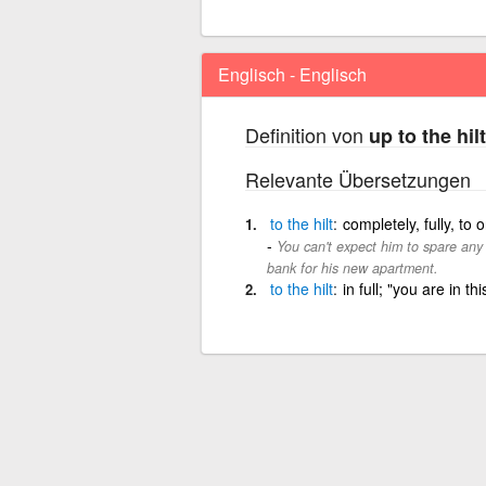
Englisch - Englisch
Definition von
up to the hilt
Relevante Übersetzungen
to
the
hilt
completely, fully, to o
You can't expect him to spare any
bank for his new apartment.
to
the
hilt
in full; "you are in thi