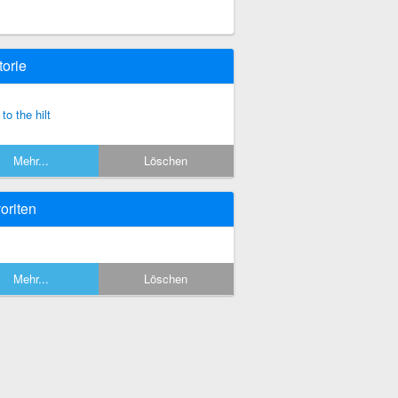
torie
to the hilt
Mehr...
Löschen
oriten
Mehr...
Löschen