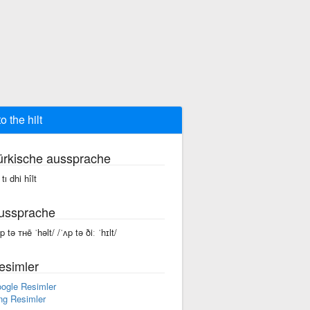
o the hilt
ürkische aussprache
tı dhi hîlt
ussprache
p tə ᴛʜē ˈhəlt/ /ˈʌp tə ðiː ˈhɪlt/
esimler
ogle Resimler
ng Resimler