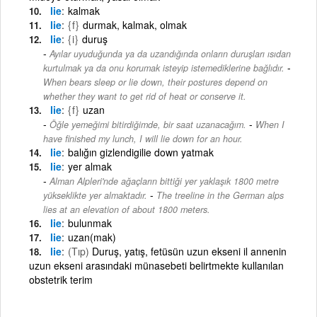
lie
kalmak
lie
{f}
durmak, kalmak, olmak
lie
{i}
duruş
Ayılar uyuduğunda ya da uzandığında onların duruşları ısıdan
-
kurtulmak ya da onu korumak isteyip istemediklerine bağlıdır.
When bears sleep or lie down, their postures depend on
whether they want to get rid of heat or conserve it.
lie
{f}
uzan
-
Öğle yemeğimi bitirdiğimde, bir saat uzanacağım.
When I
have finished my lunch, I will lie down for an hour.
lie
balığın gizlendigilie down yatmak
lie
yer almak
Alman Alpleri'nde ağaçların bittiği yer yaklaşık 1800 metre
-
yükseklikte yer almaktadır.
The treeline in the German alps
lies at an elevation of about 1800 meters.
lie
bulunmak
lie
uzan(mak)
lie
(Tıp)
Duruş, yatış, fetüsün uzun ekseni il annenin
uzun ekseni arasındaki münasebeti belirtmekte kullanılan
obstetrik terim