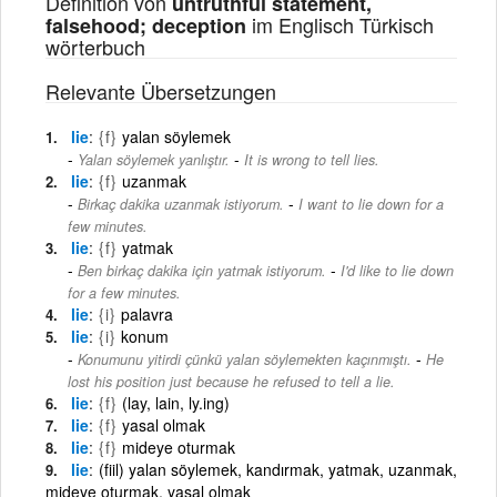
Definition von
untruthful statement,
im Englisch Türkisch
falsehood; deception
wörterbuch
Relevante Übersetzungen
lie
{f}
yalan söylemek
-
Yalan söylemek yanlıştır.
It is wrong to tell lies.
lie
{f}
uzanmak
-
Birkaç dakika uzanmak istiyorum.
I want to lie down for a
few minutes.
lie
{f}
yatmak
-
Ben birkaç dakika için yatmak istiyorum.
I'd like to lie down
for a few minutes.
lie
{i}
palavra
lie
{i}
konum
-
Konumunu yitirdi çünkü yalan söylemekten kaçınmıştı.
He
lost his position just because he refused to tell a lie.
lie
{f}
(lay, lain, ly.ing)
lie
{f}
yasal olmak
lie
{f}
mideye oturmak
lie
(fiil) yalan söylemek, kandırmak, yatmak, uzanmak,
mideye oturmak, yasal olmak