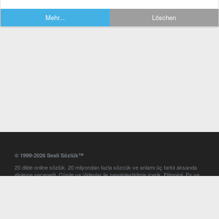
Mehr...
Löschen
© 1999-2026 Sesli Sözlük™
20 dilde online sözlük. 20 milyondan fazla sözcük ve anlamı üç farklı aksanda
dinleme seçeneği. Cümle ve Videolar ile zenginleştirilmiş içerik. Etimoloji, Eş ve
Zıt anlamlar, kelime okunuşları ve günün kelimesi. Yazım Türkçeleştirici ile hatalı
Türkçe metinleri düzeltme. iOS, Android ve Windows mobil platformlarda online
ve offline sözlük programları. Sesli Sözlük garantisinde Profesyonel çeviri
hizmetleri. İngilizce kelime haznenizi arttıracak kelime oyunları. Ayarlar
bölümünü kullarak çevirisini görmek istediğiniz sözlükleri seçme ve aynı
zamanda sözlüklerin gösterim sırasını ayarlama imkanı. Kelimelerin