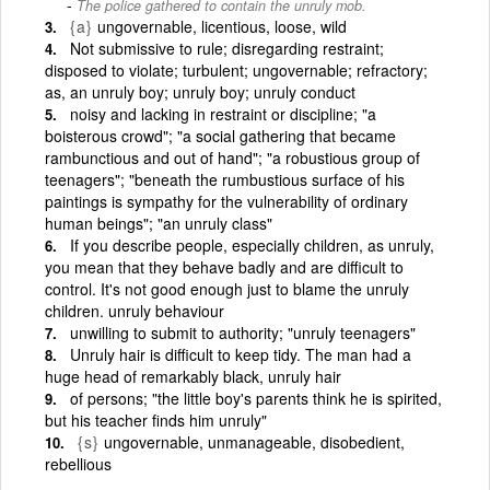
The police gathered to contain the unruly mob.
{a}
ungovernable, licentious, loose, wild
Not submissive to rule; disregarding restraint;
disposed to violate; turbulent; ungovernable; refractory;
as, an unruly boy; unruly boy; unruly conduct
noisy and lacking in restraint or discipline; "a
boisterous crowd"; "a social gathering that became
rambunctious and out of hand"; "a robustious group of
teenagers"; "beneath the rumbustious surface of his
paintings is sympathy for the vulnerability of ordinary
human beings"; "an unruly class"
If you describe people, especially children, as unruly,
you mean that they behave badly and are difficult to
control. It's not good enough just to blame the unruly
children. unruly behaviour
unwilling to submit to authority; "unruly teenagers"
Unruly hair is difficult to keep tidy. The man had a
huge head of remarkably black, unruly hair
of persons; "the little boy's parents think he is spirited,
but his teacher finds him unruly"
{s}
ungovernable, unmanageable, disobedient,
rebellious