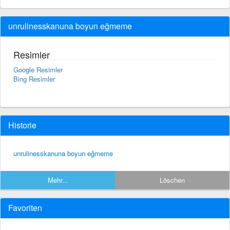
unrulinesskanuna boyun eğmeme
Resimler
Google Resimler
Bing Resimler
Historie
unrulinesskanuna boyun eğmeme
Mehr...
Löschen
Favoriten