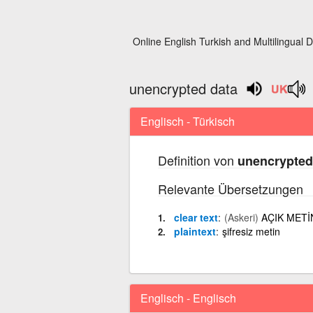
Online English Turkish and Multilingual D
unencrypted data
Englisch - Türkisch
Definition von
unencrypted
Relevante Übersetzungen
clear text
(Askeri)
AÇIK METİN:
plaintext
şifresiz metin
Englisch - Englisch