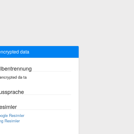
ncrypted data
ilbentrennung
encrypted da·ta
ussprache
esimler
ogle Resimler
ng Resimler