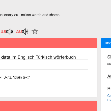
ictionary 20+ million words and idioms.
une
S
im Englisch Türkisch wörterbuch
 data
un
A
 Bknz. "plain text"
R
Go
Bi