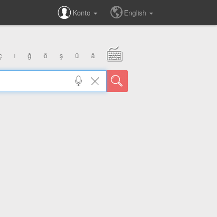
Konto
English
ç
ı
ğ
ö
ş
ü
â