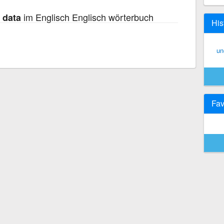
im Englisch Englisch wörterbuch
 data
His
un
Fav