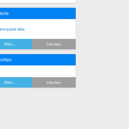
torie
encrypted data
Mehr...
Löschen
oriten
Mehr...
Löschen